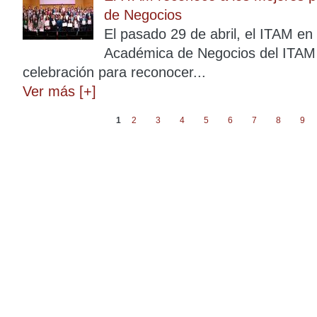
de Negocios
El pasado 29 de abril, el ITAM en 
Académica de Negocios del ITAM s
celebración para reconocer...
Ver más [+]
1
2
3
4
5
6
7
8
9
Páginas